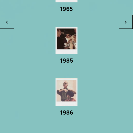
1965
keyboard_arrow_left
keyboard_arrow_right
1985
1986